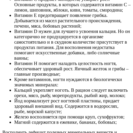
Основные продукты, в которых содержится витамин С –
лимон, шиповник, яблоки, киви, томаты, смородина;
Витамин Е предотвращает появление грибка.
Добывается из масел растительного происхождения,
печени, мяса, бобовых растений;
Витамин D нужен для лучшего усвоения кальция. Но он
категорично не продуцируется в организме
самостоятельно и в скудном количестве присутствует в
продуктах питания. Для восполнения недостатка
помогают искусственные добавки, либо солнечные
ванны;
Витамин Н помогает наладить целостность ногтя,
обеспечивает здоровый рост. Яичный желток и грибы –
главные производные;
Кроме витаминов, ногти нуждаются в биологически
значимых минералах:
Кальций укрепляет ноготь. В рацион следует включить
орехи, мясо, рыбу, морепродукты, рыбий жир, молоко;
Йод нормализует рост ногтевой пластины, придает
здоровый внешний вид. Содержится в водорослях,
рыбе, морской капусте;
Железо восполняется при помощи круп, сухофруктов;
Магний содержится в ежевике, бананах, бобовых;
Восполнить дефицит полезных минеральных веществ и