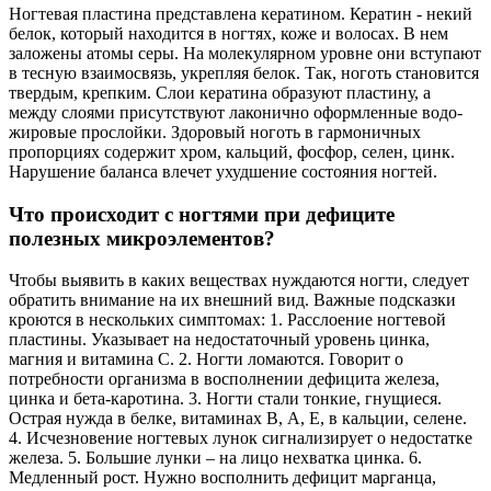
Ногтевая пластина представлена кератином. Кератин - некий
белок, который находится в ногтях, коже и волосах. В нем
заложены атомы серы. На молекулярном уровне они вступают
в тесную взаимосвязь, укрепляя белок. Так, ноготь становится
твердым, крепким. Слои кератина образуют пластину, а
между слоями присутствуют лаконично оформленные водо-
жировые прослойки. Здоровый ноготь в гармоничных
пропорциях содержит хром, кальций, фосфор, селен, цинк.
Нарушение баланса влечет ухудшение состояния ногтей.
Что происходит с ногтями при дефиците
полезных микроэлементов?
Чтобы выявить в каких веществах нуждаются ногти, следует
обратить внимание на их внешний вид. Важные подсказки
кроются в нескольких симптомах: 1. Расслоение ногтевой
пластины. Указывает на недостаточный уровень цинка,
магния и витамина С. 2. Ногти ломаются. Говорит о
потребности организма в восполнении дефицита железа,
цинка и бета-каротина. 3. Ногти стали тонкие, гнущиеся.
Острая нужда в белке, витаминах В, А, Е, в кальции, селене.
4. Исчезновение ногтевых лунок сигнализирует о недостатке
железа. 5. Большие лунки – на лицо нехватка цинка. 6.
Медленный рост. Нужно восполнить дефицит марганца,