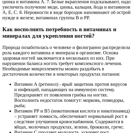
цинка и витамина А. 7. Белые вкрапления подсказывают, надо
увеличить получение меди, цинка, кальция, йода и витаминов
А, Е, С. 8. Неровности в виде бороздок напоминают об острой
нужде в железе, витаминах группы В и РР.
Как восполнить потребность в витаминах и
минералах для укрепления ногтей?
Природа позаботилась о человеке и филигранно распределила
роль каждого витамина и минерала в организме. Основа
здоровья ногтей заключается в нескольких из них. При
нарушении баланса ноготь требует комплексного лечения.
Необходимые микроэлементы можно раздобыть в
достаточном количестве в некоторых продуктах питания:
Витамин А (ретинол) - ярый защитник против вирусов
и инфекций, нападающих на иммунную систему.
Предохраняет от появления грибка на ногтях.
Восполнить недостаток помогут: морковь, помидоры,
рыба;
Витамин РР и В5 (никотиновая кислота и никотинамид)
– устраняет ломкость, обеспечивает нормальный рост в
следствие улучшения кровоснабжения. Содержится в
яйцах, молочных продуктах, зелени, брокколи, грече;
Витамин С продляет молодость, ускоряет рост.